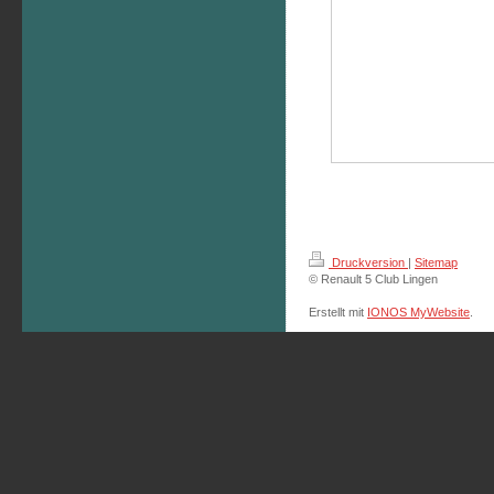
Druckversion
|
Sitemap
© Renault 5 Club Lingen
Erstellt mit
IONOS MyWebsite
.