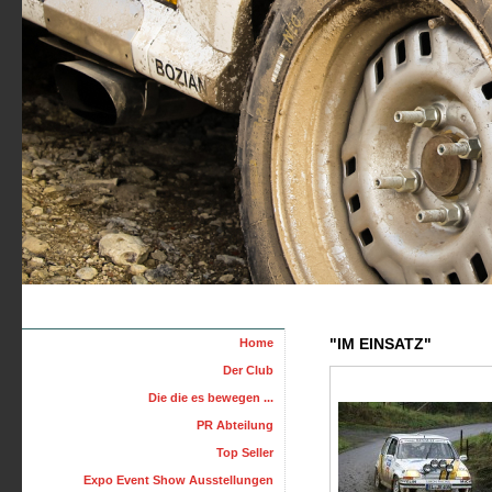
"IM EINSATZ"
Home
Der Club
Die die es bewegen ...
PR Abteilung
Top Seller
Expo Event Show Ausstellungen