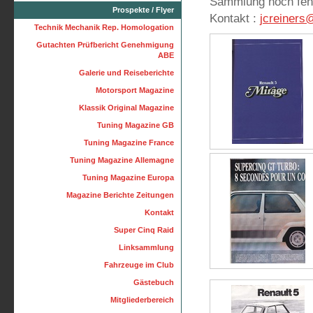
Sammlung noch fehlen .
Prospekte / Flyer
Kontakt :
jcreiners
Technik Mechanik Rep. Homologation
Gutachten Prüfbericht Genehmigung
ABE
Galerie und Reiseberichte
Motorsport Magazine
Klassik Original Magazine
Tuning Magazine GB
Tuning Magazine France
Tuning Magazine Allemagne
Tuning Magazine Europa
Magazine Berichte Zeitungen
Kontakt
Super Cinq Raid
Linksammlung
Fahrzeuge im Club
Gästebuch
Mitgliederbereich