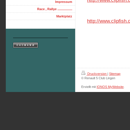
http://www.clipfish.
Impressum
Race , Rallye .................
Marktplatz
http://www.clipfish
Druckversion
|
Sitemap
© Renault 5 Club Lingen
Erstellt mit
IONOS MyWebsite
.