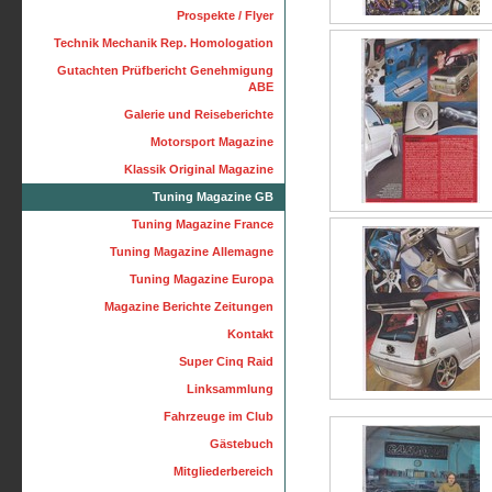
Prospekte / Flyer
Technik Mechanik Rep. Homologation
Gutachten Prüfbericht Genehmigung
ABE
Galerie und Reiseberichte
Motorsport Magazine
Klassik Original Magazine
Tuning Magazine GB
Tuning Magazine France
Tuning Magazine Allemagne
Tuning Magazine Europa
Magazine Berichte Zeitungen
Kontakt
Super Cinq Raid
Linksammlung
Fahrzeuge im Club
Gästebuch
Mitgliederbereich