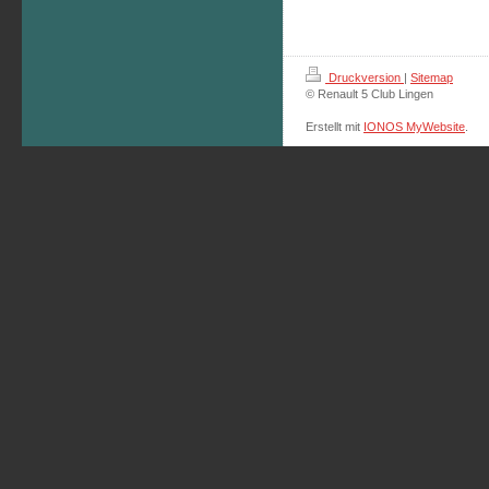
Druckversion
|
Sitemap
© Renault 5 Club Lingen
Erstellt mit
IONOS MyWebsite
.