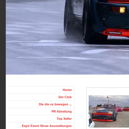
Home
Der Club
Die die es bewegen ...
PR Abteilung
Top Seller
Expo Event Show Ausstellungen