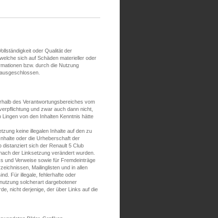
ollständigkeit oder Qualität der
welche sich auf Schäden materieller oder
ormationen bzw. durch die Nutzung
h ausgeschlossen.
ßerhalb des Verantwortungsbereiches vom
verpflichtung und zwar auch dann nicht,
Lingen von den Inhalten Kenntnis hätte
tzung keine illegalen Inhalte auf den zu
Inhalte oder die Urheberschaft der
b distanziert sich der Renault 5 Club
ie nach der Linksetzung verändert wurden.
inks und Verweise sowie für Fremdeinträge
ichnissen, Mailinglisten und in allen
d. Für illegale, fehlerhafte oder
tnutzung solcherart dargebotener
de, nicht derjenige, der über Links auf die