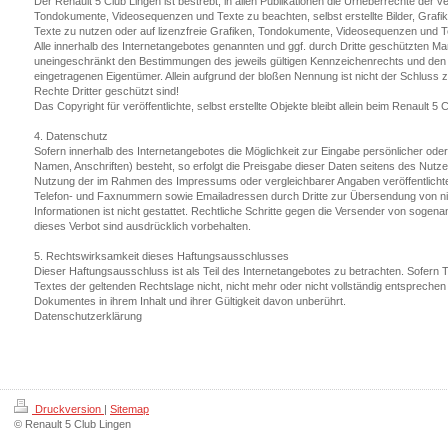
Der Renault 5 Club Lingen ist bestrebt, in allen Publikationen die Urheberrechte der v
Tondokumente, Videosequenzen und Texte zu beachten, selbst erstellte Bilder, Gra
Texte zu nutzen oder auf lizenzfreie Grafiken, Tondokumente, Videosequenzen und T
Alle innerhalb des Internetangebotes genannten und ggf. durch Dritte geschützten M
uneingeschränkt den Bestimmungen des jeweils gültigen Kennzeichenrechts und den B
eingetragenen Eigentümer. Allein aufgrund der bloßen Nennung ist nicht der Schluss
Rechte Dritter geschützt sind!
Das Copyright für veröffentlichte, selbst erstellte Objekte bleibt allein beim Renault 5 
4. Datenschutz
Sofern innerhalb des Internetangebotes die Möglichkeit zur Eingabe persönlicher ode
Namen, Anschriften) besteht, so erfolgt die Preisgabe dieser Daten seitens des Nutzers
Nutzung der im Rahmen des Impressums oder vergleichbarer Angaben veröffentlichte
Telefon- und Faxnummern sowie Emailadressen durch Dritte zur Übersendung von ni
Informationen ist nicht gestattet. Rechtliche Schritte gegen die Versender von soge
dieses Verbot sind ausdrücklich vorbehalten.
5. Rechtswirksamkeit dieses Haftungsausschlusses
Dieser Haftungsausschluss ist als Teil des Internetangebotes zu betrachten. Sofern 
Textes der geltenden Rechtslage nicht, nicht mehr oder nicht vollständig entsprechen s
Dokumentes in ihrem Inhalt und ihrer Gültigkeit davon unberührt.
Datenschutzerklärung
Druckversion
|
Sitemap
© Renault 5 Club Lingen