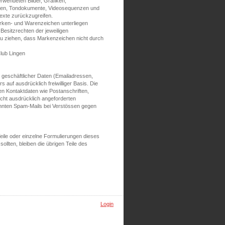
erwendeten Bilder, Grafiken,
fiken, Tondokumente, Videosequenzen und
exte zurückzugreifen.
arken- und Warenzeichen unterliegen
esitzrechten der jeweiligen
 zu ziehen, dass Markenzeichen nicht durch
Club Lingen
r geschäftlicher Daten (Emailadressen,
 auf ausdrücklich freiwilliger Basis. Die
n Kontaktdaten wie Postanschriften,
cht ausdrücklich angeforderten
nannten Spam-Mails bei Verstössen gegen
Teile oder einzelne Formulierungen dieses
ollten, bleiben die übrigen Teile des
Login