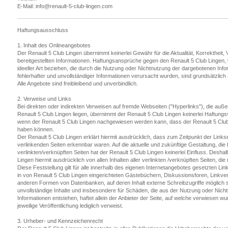
E-Mail: info@renault-5-club-lingen.com
Haftungsausschluss
1. Inhalt des Onlineangebotes
Der Renault 5 Club Lingen übernimmt keinerlei Gewähr für die Aktualität, Korrektheit, V
bereitgestellten Informationen. Haftungsansprüche gegen den Renault 5 Club Lingen, 
ideeller Art beziehen, die durch die Nutzung oder Nichtnutzung der dargebotenen Inf
fehlerhafter und unvollständiger Informationen verursacht wurden, sind grundsätzlic
Alle Angebote sind freibleibend und unverbindlich.
2. Verweise und Links
Bei direkten oder indirekten Verweisen auf fremde Webseiten ("Hyperlinks"), die au
Renault 5 Club Lingen liegen, übernimmt der Renault 5 Club Lingen keinerlei Haftungs
wenn der Renault 5 Club Lingen nachgewiesen werden kann, dass der Renault 5 Club 
haben können.
Der Renault 5 Club Lingen erklärt hiermit ausdrücklich, dass zum Zeitpunkt der Linkse
verlinkenden Seiten erkennbar waren. Auf die aktuelle und zukünftige Gestaltung, die 
verlinkten/verknüpften Seiten hat der Renault 5 Club Lingen keinerlei Einfluss. Deshal
Lingen hiermit ausdrücklich von allen Inhalten aller verlinkten /verknüpften Seiten, d
Diese Feststellung gilt für alle innerhalb des eigenen Internetangebotes gesetzten L
in von Renault 5 Club Lingen eingerichteten Gästebüchern, Diskussionsforen, Linkverze
anderen Formen von Datenbanken, auf deren Inhalt externe Schreibzugriffe möglich sin
unvollständige Inhalte und insbesondere für Schäden, die aus der Nutzung oder Nich
Informationen entstehen, haftet allein der Anbieter der Seite, auf welche verwiesen wur
jeweilige Veröffentlichung lediglich verweist.
3. Urheber- und Kennzeichenrecht