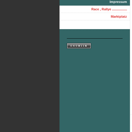
Impressum
Race , Rallye .................
Marktplatz