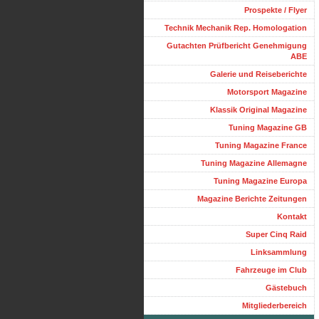
Prospekte / Flyer
Technik Mechanik Rep. Homologation
Gutachten Prüfbericht Genehmigung
ABE
Galerie und Reiseberichte
Motorsport Magazine
Klassik Original Magazine
Tuning Magazine GB
Tuning Magazine France
Tuning Magazine Allemagne
Tuning Magazine Europa
Magazine Berichte Zeitungen
Kontakt
Super Cinq Raid
Linksammlung
Fahrzeuge im Club
Gästebuch
Mitgliederbereich