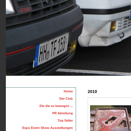
2010
Home
Der Club
Die die es bewegen ...
PR Abteilung
Top Seller
Expo Event Show Ausstellungen