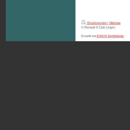
Druckversion
|
Sitemap
© Renault 5 Club Lingen
Erstellt mit
IONOS MyWebsite
.