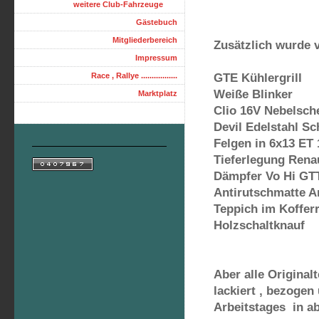
weitere Club-Fahrzeuge
Gästebuch
Mitgliederbereich
Zusätzlich wurde 
Impressum
Race , Rallye .................
GTE Kühlergrill
Weiße Blinker
Marktplatz
Clio 16V Nebelsch
Devil Edelstahl S
Felgen in 6x13 ET 
Tieferlegung Rena
Dämpfer Vo Hi GT
Antirutschmatte A
Teppich im Koffer
Holzschaltknauf
Aber alle Originalt
lackiert , bezogen
Arbeitstages in a