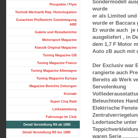
Sondermodell ausge
Prospekte / Flyer
wurde
Technik Mechanik Rep. Homologation
er als Limited und
Gutachten Prüfbericht Genehmigung
wurde er Baccara 
ABE
Er wurde auch je 
Galerie und Reiseberichte
ausgeliefert , in 
Motorsport Magazine
dem 1,7 F Motor mi
Klassik Original Magazine
Auto zB auch mit 
Tuning Magazine GB
Tuning Magazine France
Der Exclusiv war 
Tuning Magazine Allemagne
rangierte auch P
Tuning Magazine Europa
Bereits ab Werk ve
Servolenkung
Magazine Berichte Zeitungen
Volllederausstattu
Kontakt
Beleuchtetes Han
Super Cinq Raid
Elektrische Fenst
Linksammlung
Zentralverriegelu
Fahrzeuge im Club
Ledertasche unter
Detail Vorstellung R5 ab 1985
Teppichverkleidun
Detail Vorstellung R5 bis 1985
waren Serie ...........