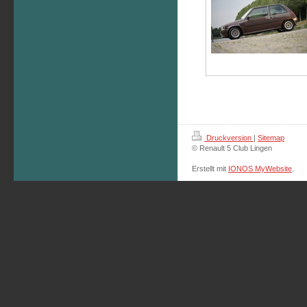
Druckversion
|
Sitemap
© Renault 5 Club Lingen
Erstellt mit
IONOS MyWebsite
.