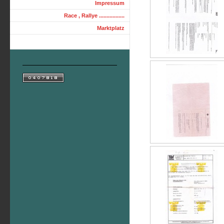
Impressum
Race , Rallye .................
Marktplatz